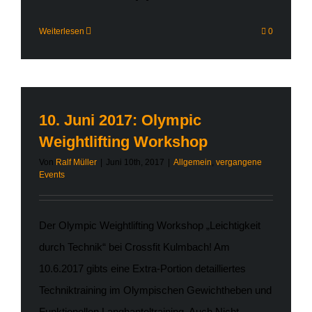
Weiterlesen
0
10. Juni 2017: Olympic
Weightlifting Workshop
Von
Ralf Müller
|
Juni 10th, 2017
|
Allgemein
,
vergangene
Events
Der Olympic Weightlifting Workshop „Leichtigkeit
durch Technik“ bei Crossfit Kulmbach! Am
10.6.2017 gibts eine Extra-Portion detailliertes
Techniktraining im Olympischen Gewichtheben und
Funktionellen Langhanteltraining. Auch Nicht-