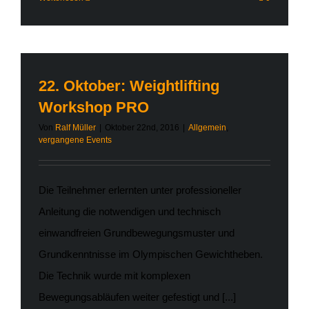
22. Oktober: Weightlifting
Workshop PRO
Von
Ralf Müller
|
Oktober 22nd, 2016
|
Allgemein
,
vergangene Events
Die Teilnehmer erlernten unter professioneller
Anleitung die notwendigen und technisch
einwandfreien Grundbewegungsmuster und
Grundkenntnisse im Olympischen Gewichtheben.
Die Technik wurde mit komplexen
Bewegungsabläufen weiter gefestigt und [...]