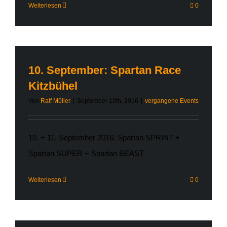
Weiterlesen
0
10. September: Spartan Race
Kitzbühel
Von
Ralf Müller
|
September 10th, 2016
|
vergangene Events
10. + 11. September 2016: Spartan SPRINT +
Spartan SUPER + Spartan BEAST
Weiterlesen
0