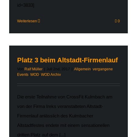
id=3833]
Weiterlesen
0
Platz 3 beim Altstadt-Firmenlauf
Von
Ralf Müller
|
Juli 2nd, 2017
|
Allgemein
,
vergangene
Events
,
WOD
,
WOD Archiv
Die erste Teilnahme von CrossFit Kulmbach am
von der Firma Ireks veranstalteten Altstadt-
Firmenlauf anlässlich des Kulmbacher
Altstadtfestes endete mit einem sensationellen
dritten Platz auf dem [...]