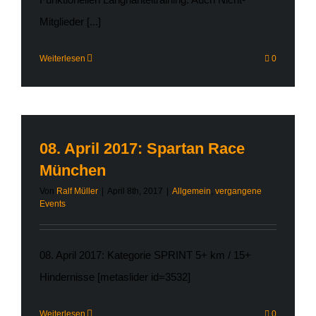
Mitglieder [...]
Weiterlesen
0
08. April 2017: Spartan Race
München
Von
Ralf Müller
|
April 8th, 2017
|
Allgemein
,
vergangene
Events
08. April 2017: Kategorie SPRINT 5+ km / 15+
Hindernisse [metaslider id=3532]
Weiterlesen
0