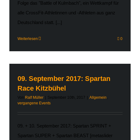
Folge das "Battle of Kulmbach", ein Wettkampf für
alle CrossFit-Athletinnen und -Athleten aus ganz
Deutschland statt. [...]
Weiterlesen
0
09. September 2017: Spartan
Race Kitzbühel
Von
Ralf Müller
|
September 10th, 2017
|
Allgemein
,
vergangene Events
09. + 10. September 2017: Spartan SPRINT +
Spartan SUPER + Spartan BEAST [metaslider