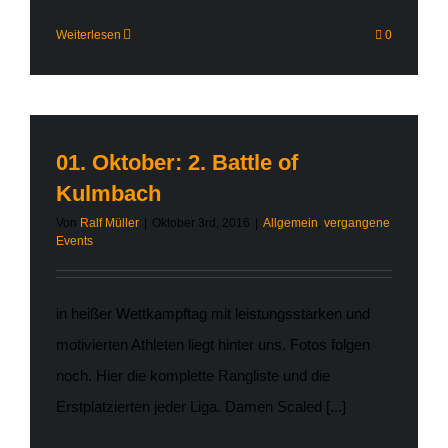
Weiterlesen
0
01. Oktober: 2. Battle of
Kulmbach
Von
Ralf Müller
|
Oktober 3rd, 2016
|
Allgemein
,
vergangene
Events
in heißer Wettkampftag mit leistungsstarken und
motivierten Athleten liegt hinter uns. Fotos folgen
noch. Hier die komplette Rangliste und die
Erstplatzierten jeder Liga. Damen Scaled [...]